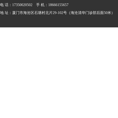
电 话：17350020502 手 机：18666155657
地 址：厦门市海沧区石塘村北片29-102号（海沧清华门诊部后面50米）