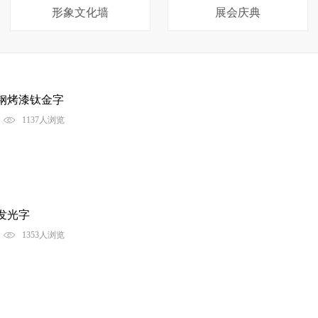
形象文化墙
展会庆典
钢烤漆钛金字
4
1137人浏览
发光字
8
1353人浏览