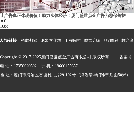
让广告真正体现价值！助力实体经济！厦门盛世点金广告为您保驾护
￥0
1088
友情链接：
招牌灯箱
形象文化墙
工程围挡
喷绘印刷
UV雕刻
舞台音
Copyright © 2017-2025厦门盛世点金广告有限公司 版权所有
备案号：闽
电 话：17350020502 手 机：18666155657
地 址：厦门市海沧区石塘村北片29-102号（海沧清华门诊部后面50米）